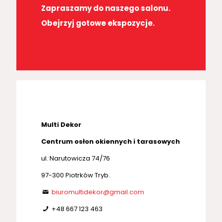
Zapraszamy do naszego salonu.
Obejrzyj gotowe ekspozycje.
Multi Dekor
Centrum osłon okiennych i tarasowych
ul. Narutowicza 74/76
97-300 Piotrków Tryb.
biuromultidekor@gmail.com
+48 667 123 463