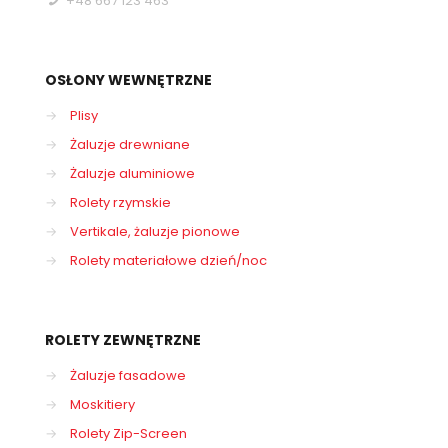
+48 667 123 463
OSŁONY WEWNĘTRZNE
→
Plisy
→
Żaluzje drewniane
→
Żaluzje aluminiowe
→
Rolety rzymskie
→
Vertikale, żaluzje pionowe
→
Rolety materiałowe dzień/noc
ROLETY ZEWNĘTRZNE
→
Żaluzje fasadowe
→
Moskitiery
→
Rolety Zip-Screen