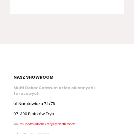
NASZ SHOWROOM
Multi Dekor Centrum osłon okiennych i
tarasowych
ul. Narutowicza 74/76
97-300 Piotrków Tryb.
biuromultidekor@gmail.com