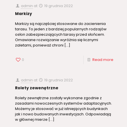
admin
at
19 grudnia 2022
Markizy
Markizy są najczęściej stosowane do zacienienia
tarasu. To jeden z bardziej popularnych rodzajów
osłon zabezpieczających tarasy przed słońcem.
Omawiane rozwiązanie wyróżnia się licznymi
zaletami, ponieważ chroni
[…]
0
Read more
admin
at
19 grudnia 2022
Rolety zewenętrzne
Rolety zewnętrzne zostały wykonane zgodnie z
zasadami nowoczesnych systemów adaptacyjnych.
Możemy je stosować w już istniejących budynkach
jak i nowo budowanych inwestycjach. Odpowiadają
w głównej mierze
[…]