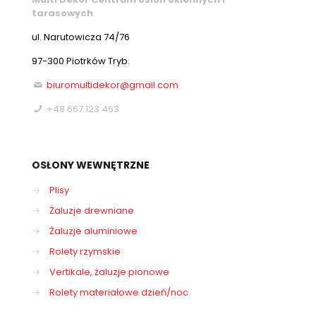
tarasowych
ul. Narutowicza 74/76
97-300 Piotrków Tryb.
biuromultidekor@gmail.com
+48 667 123 463
OSŁONY WEWNĘTRZNE
→
Plisy
→
Żaluzje drewniane
→
Żaluzje aluminiowe
→
Rolety rzymskie
→
Vertikale, żaluzje pionowe
→
Rolety materiałowe dzień/noc