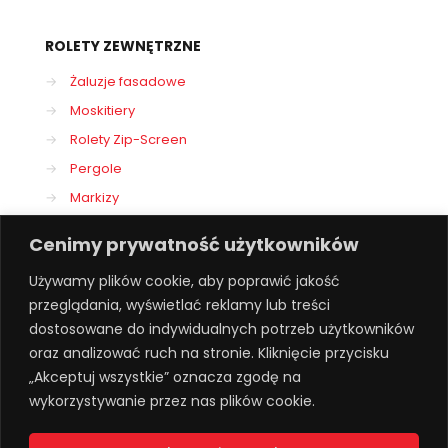
ROLETY ZEWNĘTRZNE
→
Żaluzje fasadowe
→
Moskitiery
→
Rolety Zip-Screen
→
Pergole
→
Markizy
Cenimy prywatność użytkowników
Używamy plików cookie, aby poprawić jakość
przeglądania, wyświetlać reklamy lub treści
dostosowane do indywidualnych potrzeb użytkowników
oraz analizować ruch na stronie. Kliknięcie przycisku
„Akceptuj wszystkie” oznacza zgodę na
© 2022 Multi Dekor - Centrum osłon okiennych i
wykorzystywanie przez nas plików cookie.
tarasowych, rolety, rolety rzymskie, żaluzje, plisy,
moskitiery, pergole, markizy.