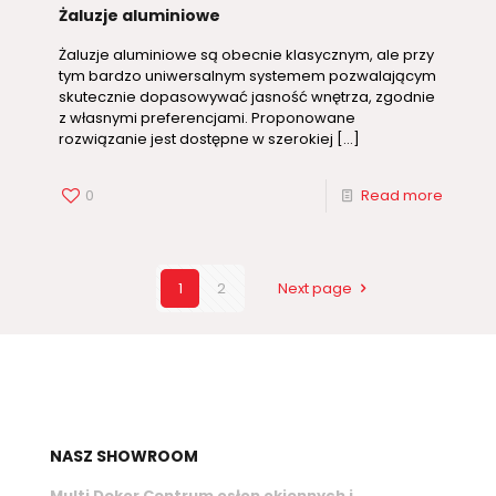
Żaluzje aluminiowe
Żaluzje aluminiowe są obecnie klasycznym, ale przy
tym bardzo uniwersalnym systemem pozwalającym
skutecznie dopasowywać jasność wnętrza, zgodnie
z własnymi preferencjami. Proponowane
rozwiązanie jest dostępne w szerokiej
[…]
0
Read more
1
2
Next page
NASZ SHOWROOM
Multi Dekor Centrum osłon okiennych i