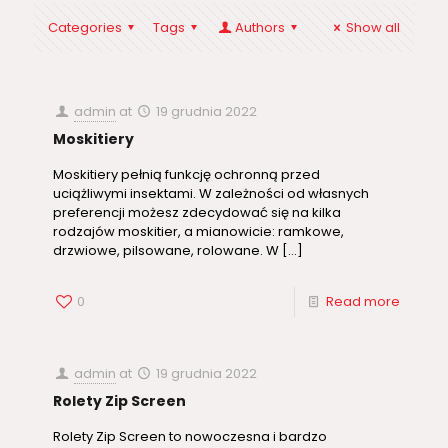
Categories
Tags
Authors
Show all
admin
at
19 grudnia 2022
Moskitiery
Moskitiery pełnią funkcję ochronną przed
uciążliwymi insektami. W zależności od własnych
preferencji możesz zdecydować się na kilka
rodzajów moskitier, a mianowicie: ramkowe,
drzwiowe, pilsowane, rolowane. W
[…]
0
Read more
admin
at
19 grudnia 2022
Rolety Zip Screen
Rolety Zip Screen to nowoczesna i bardzo