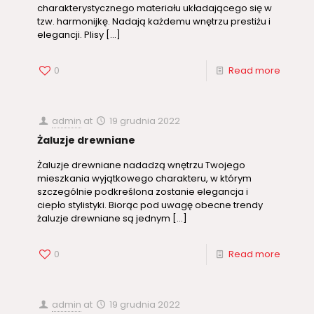
charakterystycznego materiału układającego się w
tzw. harmonijkę. Nadają każdemu wnętrzu prestiżu i
elegancji. Plisy
[…]
0
Read more
admin
at
19 grudnia 2022
Żaluzje drewniane
Żaluzje drewniane nadadzą wnętrzu Twojego
mieszkania wyjątkowego charakteru, w którym
szczególnie podkreślona zostanie elegancja i
ciepło stylistyki. Biorąc pod uwagę obecne trendy
żaluzje drewniane są jednym
[…]
0
Read more
admin
at
19 grudnia 2022